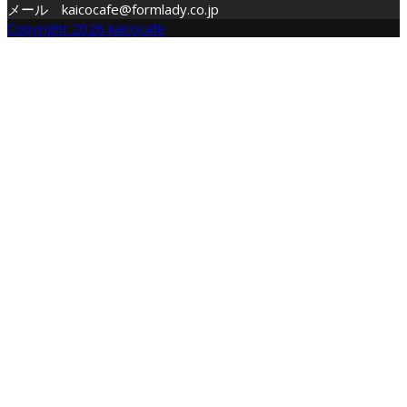
メール kaicocafe@formlady.co.jp
Copyright 2026 kaicocafe