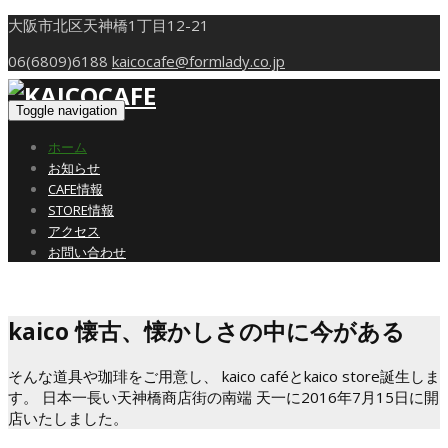
大阪市北区天神橋1丁目12-21
06(6809)6188
kaicocafe@formlady.co.jp
Toggle navigation
ホーム
お知らせ
CAFE情報
STORE情報
アクセス
お問い合わせ
kaico 懐古、懐かしさの中に今がある
そんな道具や珈琲をご用意し、 kaico caféとkaico store誕生しま
す。 日本一長い天神橋商店街の南端 天一に2016年7月15日に開
店いたしました。